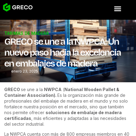
TARIMAS DE MADERA
GRECO se une a la NWPCA: Un
nuevo paso hacia la excelencia
en embalajes de madera
enero 23, 2025
GRECO
se une
a la
NWPCA
(
National Wooden Pallet &
Container Association).
Es
la organización más grande de
profesionales del embalaje de madera en el mundo y no solo
fortalece nuestra posición en el mercado, sino que también
nos permite ofrecer
soluciones de embalaje de madera
certificadas
, más eficientes y adaptadas a las necesidades
del sector industrial.
La NWPCA cuenta con más de 800 empresas miembros en 40