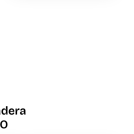
adera
CO